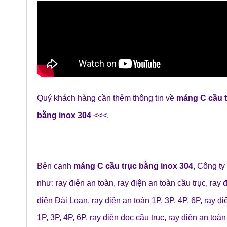
Quý khách hàng cần thêm thông tin về
máng C cầu 
bằng inox 304
<<<.
Bên cạnh
máng C cầu trục bằng inox 304
,
Công ty
như:
ray điện an toàn
,
ray điện an toàn cầu trục
,
ray 
điện Đài Loan
,
ray điện an toàn 1P, 3P, 4P, 6P
,
ray đi
1P, 3P, 4P, 6P
,
ray điện dọc cầu trục
,
ray điện an toà