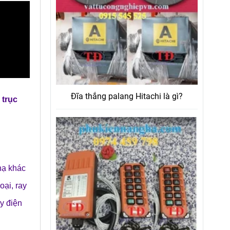
Đĩa thắng palang Hitachi là gì?
trục
hạ
khác
loại
,
ray
y điện