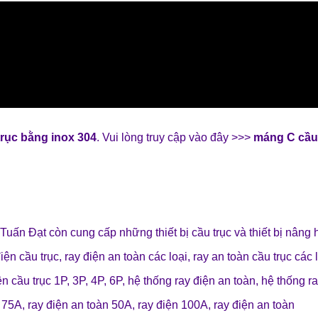
trục bằng inox 304
. Vui lòng truy cập vào đây >>>
máng C cầu 
 Tuấn Đạt
còn cung cấp những
thiết bị cầu trục
và
thiết bị nâng 
điện cầu trục
,
ray điện an toàn các loại
,
ray an toàn cầu trục các 
ện cầu trục 1P, 3P, 4P, 6P
,
hệ thống ray điện an toàn
,
hệ thống ra
n 75A
,
ray điện an toàn 50A
, r
ay điện 100A
,
ray điện an toàn