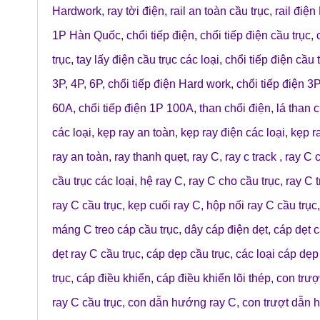
Hardwork
,
ray tời điện
,
rail an toàn cầu trục
,
rail điện
1P Hàn Quốc
,
chổi tiếp điện
,
chổi tiếp điện cầu trục
,
trục
,
tay lấy điện cầu trục các loại
,
chổi tiếp điện cầu 
3P, 4P, 6P
,
chổi tiếp điện Hard work
,
chổi tiếp điện 3
60A
,
chổi tiếp điện 1P 100A
,
than chổi điện
,
lá than 
các loại
,
kẹp ray an toàn
,
kẹp ray điện các loại
,
kẹp r
ray an toàn
,
ray thanh quẹt
,
ray C
,
ray c track
,
ray C c
cầu trục các loại
,
hệ ray C
,
ray C cho cầu trục
,
ray C t
ray C cầu trục
,
kẹp cuối ray C
,
hộp nối ray C cầu trục
máng C treo cáp cầu trục
,
dây cáp điện dẹt
,
cáp dẹt c
dẹt ray C cầu trục
,
cáp dẹp cầu trục
,
các loại cáp dẹp
trục
,
cáp điều khiển
,
cáp điều khiển lõi thép
,
con trượ
ray C cầu trục
,
con dẫn hướng ray C
,
con trượt dẫn 