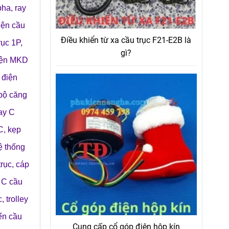
 pha
,
ray
điện cầu
Điều khiển từ xa cầu trục F21-E2B là
rục 1P,
gì?
điện MKD
 điện
bộ căng
ay C
C
,
kẹp
ệ thống
trục
,
cáp
 C cầu
c
,
trolley
ển cầu
Cung cấp cổ góp điện hộp kín