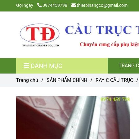
Gọi ngay
0974459798
thietbinangco@gmail.com
DANH MỤC
TRANG 
Trang chủ
/
SẢN PHẨM CHÍNH
/
RAY C CẦU TRỤC
/