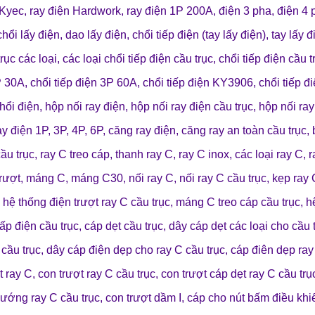
 Kyec
,
ray điện Hardwork
,
ray điện 1P 200A
,
điện 3 pha
,
điện 4
chổi lấy điện
,
dao lấy điện
,
chổi tiếp điện (tay lấy điện)
,
tay lấy 
trục các loại
,
các loại chổi tiếp điện cầu trục
,
chổi tiếp điện cầu t
P 30A
,
chổi tiếp điện 3P 60A
,
chổi tiếp điện KY3906
,
chổi tiếp 
chổi điện
,
hộp nối ray điện
,
hộp nối ray điện cầu trục
,
hộp nối ray
ay điện 1P, 3P, 4P, 6P
,
căng ray điện
,
căng ray an toàn cầu trục
,
ầu trục
,
ray C treo cáp
,
thanh ray C
,
ray C inox
,
các loại ray C
,
r
rượt
,
máng C
,
máng C30
,
nối ray C
,
nối ray C cầu trục
,
kẹp ray 
,
hệ thống điện trượt ray C cầu trục
,
máng C treo cáp cầu trục
,
h
ấp điện cầu trục
,
cáp dẹt cầu trục
,
dây cáp dẹt các loại cho cầu 
 cầu trục
,
dây cáp điện dẹp cho ray C cầu trục
,
cáp điên dẹp ray
t ray C
,
con trượt ray C cầu trục
,
con trượt cáp dẹt ray C cầu trụ
hướng ray C cầu trục
,
con trượt dầm I
,
cáp cho nút bấm điều khi