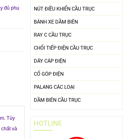
ầy đủ phụ
NÚT ĐIỀU KHIỂN CẦU TRỤC
BÁNH XE DẦM BIÊN
RAY C CẦU TRỤC
CHỔI TIẾP ĐIỆN CẦU TRỤC
DÂY CÁP ĐIỆN
CỔ GÓP ĐIỆN
PALANG CÁC LOẠI
DẦM BIÊN CẦU TRỤC
Nam. Tùy
HOTLINE
chất và