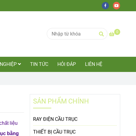
0
 NGHIỆP
TIN TỨC
HỎI ĐÁP
LIÊN HỆ
SẢN PHẨM CHÍNH
RAY ĐIỆN CẦU TRỤC
hất liệu
THIẾT BỊ CẦU TRỤC
ục bằng