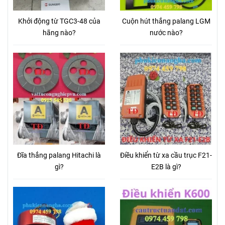
Khởi động từ TGC3-48 của
Cuộn hút thắng palang LGM
hãng nào?
nước nào?
Đĩa thắng palang Hitachi là
Điều khiển từ xa cầu trục F21-
gì?
E2B là gì?