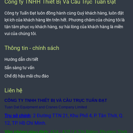
Công ty TNHH Thiết Bị Và Cầu Trục Tuấn Đạt
Công ty Tuấn Đạt luôn đồng hành cùng Quý khách hàng, luôn đặt
lợi ích của khách hàng lên trên hết. Phương châm của chúng tôi là
tận tâm phục vụ khách hàng, sự hài lòng của khách hàng là miền
vui của chúng tôi.
Thông tin - chính sách
Hướng dẫn chi tiết
Sẳn sàng tư vấn
Chế độ hậu mãi chu đáo
Liên hệ
CÔNG TY TNHH THIẾT BỊ VÀ CẦU TRỤC TUẤN ĐẠT
Tuan Dat Equipment and Cranes Company Limited
Trụ sở chính
: 2 Đường TTN 21, Khu Phố 4, P. Tân Thới, Q.
12, TP. Hồ Chí Minh.
Văn phòng giao dịch
:
A34 - A35 Lê Thị Riêng, Phường Thới