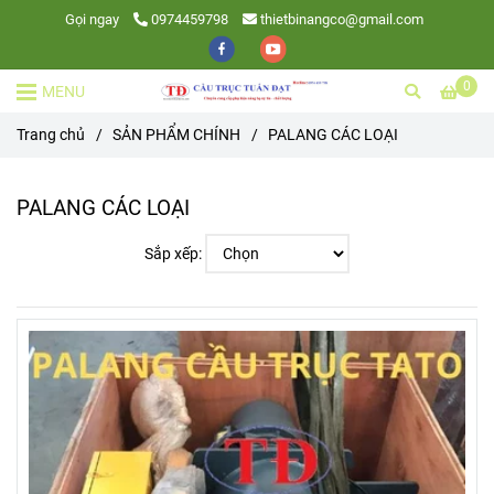
Gọi ngay
0974459798
thietbinangco@gmail.com
0
MENU
Trang chủ
/
SẢN PHẨM CHÍNH
/
PALANG CÁC LOẠI
PALANG CÁC LOẠI
Sắp xếp: