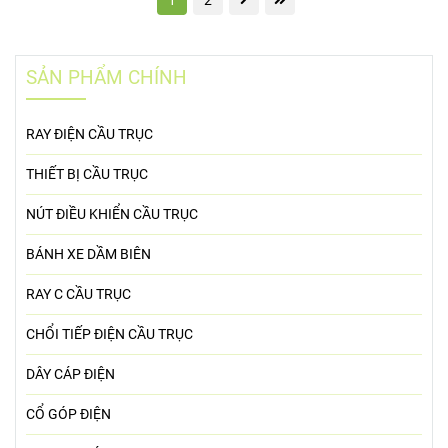
1
2
SẢN PHẨM CHÍNH
RAY ĐIỆN CẦU TRỤC
THIẾT BỊ CẦU TRỤC
NÚT ĐIỀU KHIỂN CẦU TRỤC
BÁNH XE DẦM BIÊN
RAY C CẦU TRỤC
CHỔI TIẾP ĐIỆN CẦU TRỤC
DÂY CÁP ĐIỆN
CỔ GÓP ĐIỆN