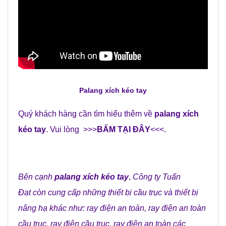
Palang xích
kéo
tay
Quý khách hàng cần tìm hiểu thêm về
palang xích
kéo
tay
. Vui lòng >>>
BẤM TẠI ĐÂY
<<<.
Bên cạnh
palang xích
kéo
tay
,
Công ty Tuấn
Đạt
còn cung cấp những
thiết bị cầu trục
và
thiết bị
nâng hạ
khác như:
ray điện an toàn
,
ray điện an toàn
cầu trục
,
ray điện cầu trục
,
ray điện an toàn các