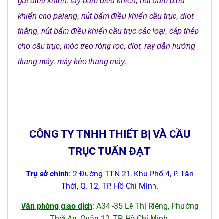
gạt điều khiển
,
tay bấm điều khiển
,
nút bấm điều
khiển cho palang
,
nút bấm điều khiển cầu trục
,
diot
thắng
,
nút bấm điều khiển cầu trục các loại
,
cáp thép
cho cầu trục
,
móc treo ròng rọc
,
diot
,
ray dẫn hướng
thang máy
,
máy kéo thang máy
.
CÔNG TY TNHH THIẾT BỊ VÀ CẦU
TRỤC TUẤN ĐẠT
Trụ sở chính
: 2 Đường TTN 21, Khu Phố 4, P. Tân
Thới, Q. 12, TP. Hồ Chí Minh.
Văn phòng giao dịch
: A34 -35 Lê Thị Riêng, Phường
Thới An, Quận 12, TP. Hồ Chí Minh.