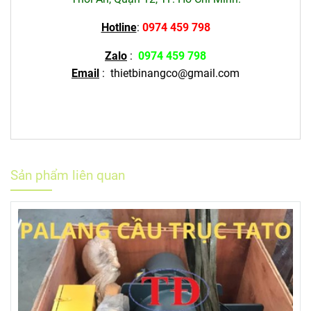
Hotline
:
0974 459 798
Zalo
:
0974 459 798
Email
:
thietbinangco@gmail.com
Sản phẩm liên quan