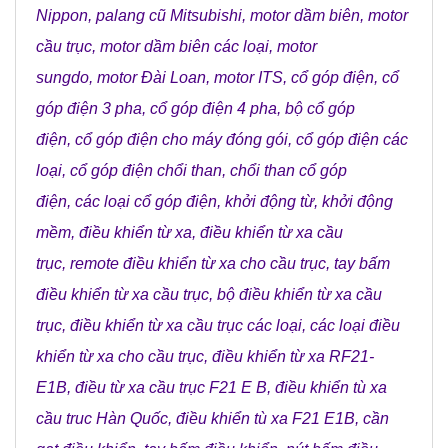
Nippon
,
palang cũ Mitsubishi
,
motor dầm biên
,
motor
cầu trục
,
motor dầm biên các loại
,
motor
sungdo
,
motor Đài Loan
,
motor ITS
,
cổ góp điện
,
cổ
góp điện 3 pha
,
cổ góp điện 4 pha
,
bộ cổ góp
điện
,
cổ góp điện cho máy đóng gói
,
cổ góp điện các
loại
,
cổ góp điện chổi than
,
chổi than cổ góp
điện
,
các loại cổ góp điện
,
khởi động từ
,
khởi động
mềm
,
điều khiển từ xa
,
điều khiển từ xa cầu
trục
,
remote điều khiển từ xa cho cầu trục
,
tay bấm
điều khiển từ xa cầu trục
,
bộ điều khiển từ xa cầu
trục
,
điều khiển từ xa cầu trục các loại
,
các loại điều
khiển từ xa cho cầu trục
,
điều khiển từ xa RF21-
E1B
,
điều từ xa cầu trục F21 E B
,
điều khiển tù xa
cầu truc Hàn Quốc
,
điều khiển tù xa F21 E1B
,
cần