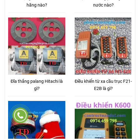
hãng nào?
nước nào?
Đĩa thắng palang Hitachi là
Điều khiển từ xa cầu trục F21-
gì?
E2B là gì?