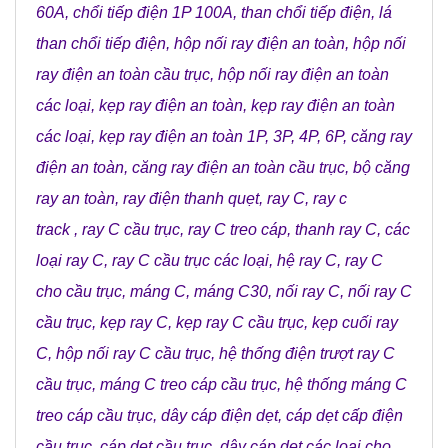
60A
,
chổi tiếp điện 1P 100A
,
than chổi tiếp điện
,
lá
than chổi tiếp điện
,
hộp nối ray điện an toàn
,
hộp nối
ray điện an toàn cầu trục
,
hộp nối ray điện an toàn
các loại
,
kẹp ray điện an toàn
,
kẹp ray điện an toàn
các loại
,
kẹp ray điện an toàn 1P, 3P, 4P, 6P
,
căng ray
điện an toàn
,
căng ray điện an toàn cầu trục
,
bộ căng
ray an toàn
,
ray điện thanh quẹt
,
ray C
,
ray c
track
,
ray C cầu trục
,
ray C treo cáp
,
thanh ray C
,
các
loại ray C
,
ray C cầu trục các loại
,
hệ ray C
,
ray C
cho cầu trục
,
máng C
,
máng C30
,
nối ray C
,
nối ray C
cầu trục
,
kẹp ray C
,
kẹp ray C cầu trục
,
kẹp cuối ray
C
,
hộp nối ray C cầu trục
,
hệ thống điện trượt ray C
cầu trục
,
máng C treo cáp cầu trục
,
hệ thống máng C
treo cáp cầu trục
,
dây cáp điện dẹt
,
cáp dẹt cấp điện
cầu trục
,
cáp dẹt cầu trục
,
dây cáp dẹt các loại cho