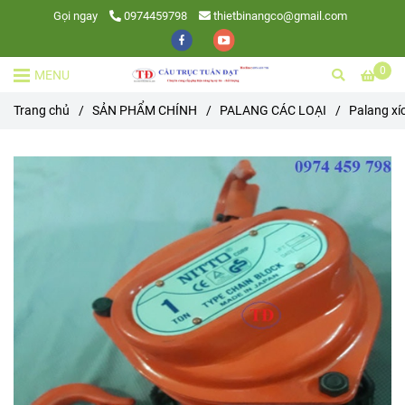
Gọi ngay
0974459798
thietbinangco@gmail.com
0
MENU
Trang chủ
/
SẢN PHẨM CHÍNH
/
PALANG CÁC LOẠI
/
Palang xí