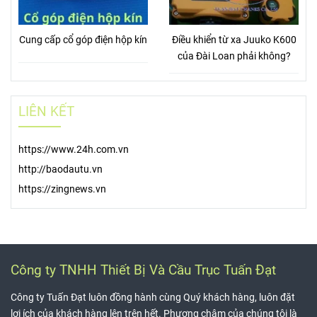
Cung cấp cổ góp điện hộp kín
Điều khiển từ xa Juuko K600
của Đài Loan phải không?
LIÊN KẾT
https://www.24h.com.vn
http://baodautu.vn
https://zingnews.vn
Công ty TNHH Thiết Bị Và Cầu Trục Tuấn Đạt
Công ty Tuấn Đạt luôn đồng hành cùng Quý khách hàng, luôn đặt
lợi ích của khách hàng lên trên hết. Phương châm của chúng tôi là