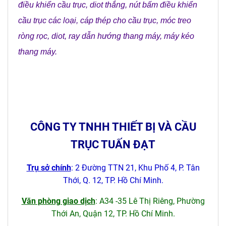
điều khiển cầu trục
,
diot thắng
,
nút bấm điều khiển
cầu trục các loại
,
cáp thép cho cầu trục
,
móc treo
ròng rọc
,
diot
,
ray dẫn hướng thang máy
,
máy kéo
thang máy
.
CÔNG TY TNHH THIẾT BỊ VÀ CẦU
TRỤC TUẤN ĐẠT
Trụ sở chính
: 2 Đường TTN 21, Khu Phố 4, P. Tân
Thới, Q. 12, TP. Hồ Chí Minh.
Văn phòng giao dịch
: A34 -35 Lê Thị Riêng, Phường
Thới An, Quận 12, TP. Hồ Chí Minh.