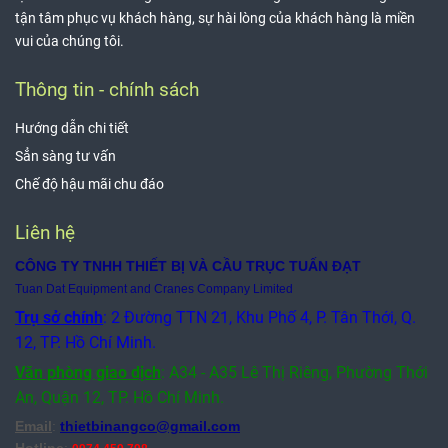
tận tâm phục vụ khách hàng, sự hài lòng của khách hàng là miền
vui của chúng tôi.
Thông tin - chính sách
Hướng dẫn chi tiết
Sẳn sàng tư vấn
Chế độ hậu mãi chu đáo
Liên hệ
CÔNG TY TNHH THIẾT BỊ VÀ CẦU TRỤC TUẤN ĐẠT
Tuan Dat Equipment and Cranes Company Limited
Trụ sở chính
: 2 Đường TTN 21, Khu Phố 4, P. Tân Thới, Q.
12, TP. Hồ Chí Minh.
Văn phòng giao dịch
:
A34 - A35 Lê Thị Riêng, Phường Thới
An, Quận 12,
TP. Hồ Chí Minh.
Email
:
thietbinangco@gmail.com