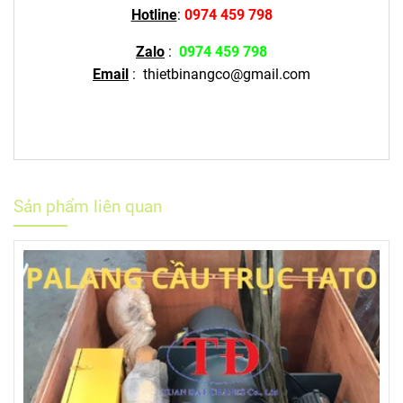
Hotline
:
0974 459 798
Zalo
:
0974 459 798
Email
:
thietbinangco@gmail.com
Sản phẩm liên quan