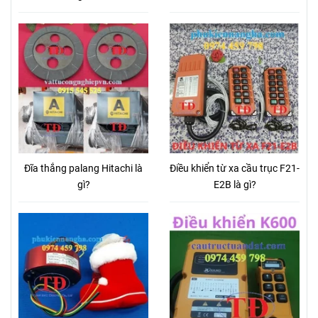
Đĩa thắng palang Hitachi là
Điều khiển từ xa cầu trục F21-
gì?
E2B là gì?