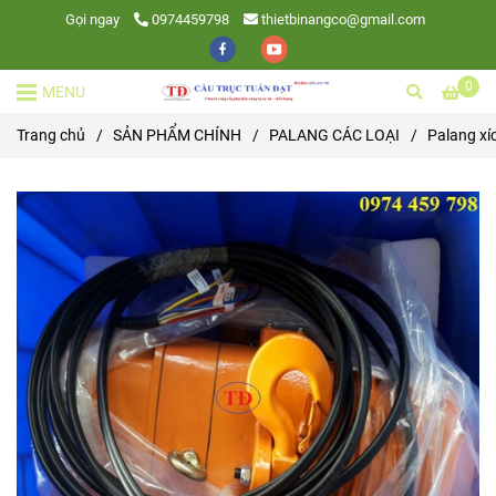
Gọi ngay
0974459798
thietbinangco@gmail.com
0
MENU
Trang chủ
/
SẢN PHẨM CHÍNH
/
PALANG CÁC LOẠI
/
Palang xí