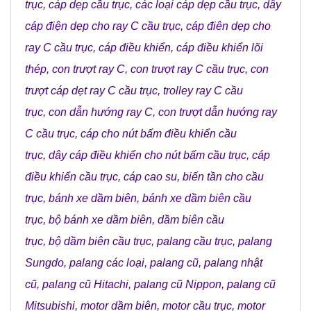
trục
,
cáp dẹp cầu trục
,
các loại cáp dẹp cầu trục
,
dây
cáp điện dẹp cho ray C cầu trục
,
cáp điên dẹp cho
ray C cầu trục
,
cáp điều khiển
,
cáp điều khiển lõi
thép
,
con trượt ray C
,
con trượt ray C cầu trục
,
con
trượt cáp dẹt ray C cầu trục
,
trolley ray C cầu
trục
,
con dẫn hướng ray C
,
con trượt dẫn hướng ray
C cầu trục
,
cáp cho nút bấm điều khiển cầu
trục
,
dây cáp điều khiển cho nút bấm cầu trục
,
cáp
điều khiển cầu trục
,
cáp cao su
,
biến tần cho cầu
trục
,
bánh xe dầm biên
,
bánh xe dầm biên cầu
trục
,
bộ bánh xe dầm biên
,
dầm biên cầu
trục
,
bộ dầm biên cầu trục
,
palang cầu trục
,
palang
Sungdo
,
palang các loại
,
palang cũ
,
palang nhật
cũ
,
palang cũ Hitachi
,
palang cũ Nippon
,
palang cũ
Mitsubishi
,
motor dầm biên
,
motor cầu trục
,
motor