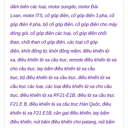
dầm biên các loại
,
motor sungdo
,
motor Đài
Loan
,
motor ITS
,
cổ góp điện
,
cổ góp điện 3 pha
,
cổ
góp điện 4 pha
,
bộ cổ góp điện
,
cổ góp điện cho máy
đóng gói
,
cổ góp điện các loại
,
cổ góp điện chổi
than
,
chổi than cổ góp điện
,
các loại cổ góp
điện
,
khởi động từ
,
khởi động mềm
,
điều khiển từ
xa
,
điều khiển từ xa cầu trục
,
remote điều khiển từ xa
cho cầu trục
,
tay bấm điều khiển từ xa cầu
trục
,
bộ điều khiển từ xa cầu trục
,
điều khiển từ xa
cầu trục các loại
,
các loại điều khiển từ xa cho cầu
trục
,
điều khiển từ xa RF21-E1B
,
điều từ xa cầu trục
F21 E B
,
điều khiển tù xa cầu truc Hàn Quốc
,
điều
khiển tù xa F21 E1B
,
cần gạt điều khiển
,
tay bấm
điều khiển
,
nút bấm điều khiển cho palang
,
nút bấm