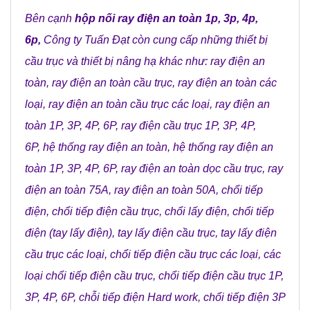
Bên cạnh
hộp nối ray điện an toàn 1p, 3p, 4p,
6p
,
Công ty Tuấn Đạt
còn cung cấp những
thiết bị
cầu trục
và
thiết bị nâng hạ
khác như:
ray điện an
toàn
,
ray điện an toàn cầu trục
,
ray điện an toàn các
loại
,
ray điện an toàn cầu trục các loại
,
ray điện an
toàn 1P, 3P, 4P, 6P
,
ray điện cầu trục 1P, 3P, 4P,
6P
,
hệ thống ray điện an toàn
,
hệ thống ray điện an
toàn 1P, 3P, 4P, 6P
,
ray điện an toàn dọc cầu trục
,
ray
điện an toàn 75A
,
ray điện an toàn 50A
,
chổi tiếp
điện
,
chổi tiếp điện cầu trục
,
chổi lấy điện
,
chổi tiếp
điện (tay lấy điện)
,
tay lấy điện cầu trục
,
tay lấy điện
cầu trục các loại
,
chổi tiếp điện cầu trục các loại
,
các
loại chổi tiếp điện cầu trục
,
chổi tiếp điện cầu trục 1P,
3P, 4P, 6P
,
chỗi tiếp điện Hard work
,
chổi tiếp điện 3P