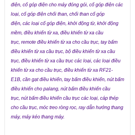
điện
,
cổ góp điện cho máy đóng gói
,
cổ góp điện các
loại
,
cổ góp điện chổi than
,
chổi than cổ góp
điện
,
các loại cổ góp điện
,
khởi động từ
,
khởi động
mềm
,
điều khiển từ xa
,
điều khiển từ xa cầu
trục
,
remote điều khiển từ xa cho cầu trục
,
tay bấm
điều khiển từ xa cầu trục
,
bộ điều khiển từ xa cầu
trục
,
điều khiển từ xa cầu trục các loại
,
các loại điều
khiển từ xa cho cầu trục
,
điều khiển từ xa RF21-
E1B
,
cần gạt điều khiển
,
tay bấm điều khiển
,
nút bấm
điều khiển cho palang
,
nút bấm điều khiển cầu
trục
,
nút bấm điều khiển cầu trục các loại
,
cáp thép
cho cầu trục
,
móc treo ròng rọc
,
ray dẫn hướng thang
máy
,
máy kéo thang máy
.