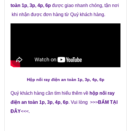
toàn 1p, 3p, 4p, 6p
được giao nhanh chóng, tận nơi
khi nhận được đơn hàng từ Quý khách hàng.
Hộp nối ray điện an toàn 1p, 3p, 4p, 6p
Quý khách hàng cần tìm hiểu thêm về
hộp nối ray
điện an toàn 1p, 3p, 4p, 6p
. Vui lòng >>>
BẤM TẠI
ĐÂY
<<<.