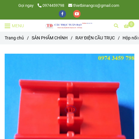
Gọi ngay
0974459798
thietbinangco@gmail.com
0
MENU
Trang chủ
/
SẢN PHẨM CHÍNH
/
RAY ĐIỆN CẦU TRỤC
/
Hộp nối 