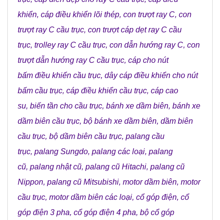
khiển
,
cáp điều khiển lõi thép
,
con trượt ray C
,
con
trượt ray C cầu trục
,
con trượt cáp dẹt ray C cầu
trục
,
trolley ray C cầu trục
,
con dẫn hướng ray C
,
con
trượt dẫn hướng ray C cầu trục
,
cáp cho nút
bấm điều khiển cầu trục
,
dây cáp điều khiển cho nút
bấm cầu trục
,
cáp điều khiển cầu trục
,
cáp cao
su
,
biến tần cho cầu trục
,
bánh xe dầm biên
,
bánh xe
dầm biên cầu trục
,
bộ bánh xe dầm biên
,
dầm biên
cầu trục
,
bộ dầm biên cầu trục
,
palang cầu
trục
,
palang Sungdo
,
palang các loại
,
palang
cũ
,
palang nhật cũ
,
palang cũ Hitachi
,
palang cũ
Nippon
,
palang cũ Mitsubishi
,
motor dầm biên
,
motor
cầu trục
,
motor dầm biên các loại
,
cổ góp điện
,
cổ
góp điện 3 pha
,
cổ góp điện 4 pha
,
bộ cổ góp