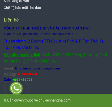
Sẳn sàng tư vấn
Chế độ hậu mãi chu đáo
Liên hệ
CÔNG TY TNHH THIẾT BỊ VÀ CẦU TRỤC TUẤN ĐẠT
Tuan Dat Equipment and Cranes Company Limited
Trụ sở chính
: 2 Đường TTN 21, Khu Phố 4, P. Tân Thới, Q.
12, TP. Hồ Chí Minh.
Văn phòng giao dịch
:
A34 - A35 Lê Thị Riêng, Phường Thới
An, Quận 12,
TP. Hồ Chí Minh.
Email
:
thietbinangco@gmail.com
Hotline
:
0974 459 798
​Zalo
:
0974 459 798
© Bản quyền thuộc về phukiennangha.com