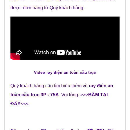
được đơn hàng từ Quý khách hàng.
Video ray điện an toàn cầu trục
Quý khách hàng cần tìm hiểu thêm về
ray điện an
toàn cầu trục 3P - 75A
. Vui lòng >>>
BẤM TẠI
ĐÂY
<<<.