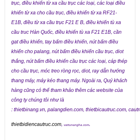
trục
,
điều khiển từ xa cầu trục các loại
,
các loại điều
khiển từ xa cho cầu trục
,
điều khiển từ xa RF21-
E1B
,
điều từ xa cầu trục F21 E B
,
điều khiển tù xa
cầu truc Hàn Quốc
,
điều khiển tù xa F21 E1B
,
cần
gạt điều khiển
,
tay bấm điều khiển
,
nút bấm điều
khiển cho palang
,
nút bấm điều khiển cầu trục
,
diot
thắng
,
nút bấm điều khiển cầu trục các loại
,
cáp thép
cho cầu trục
,
móc treo ròng rọc
,
diot
,
ray dẫn hướng
thang máy
,
máy kéo thang máy
. Ngoài ra, Quý khách
hàng cũng có thể tham khảo thêm các website của
công ty chúng tôi như là
:
thietbinang.vn
,
palangdien.com
,
thietbicautruc.com
,
caut
thietbidiencautruc.com
,
.
vattunangha.com