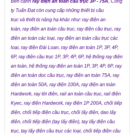
Bên cạnh
ray điện an toàn cầu trục 3P - 75A
,
Công
ty Tuấn Đạt
còn cung cấp những
thiết bị cầu
trục
và
thiết bị nâng hạ
khác như:
ray điện an
toàn
,
ray điện an toàn cầu trục
,
ray điện cầu trục
,
ray
điện an toàn các loại
,
ray điện an toàn cầu trục các
loại
,
ray điện Đài Loan
,
ray điện an toàn 1P, 3P, 4P,
6P
,
ray điện cầu trục 1P, 3P, 4P, 6P
,
hệ thống ray điện
an toàn
,
hệ thống ray điện an toàn 1P, 3P, 4P, 6P
,
ray
điện an toàn dọc cầu trục
,
ray điện an toàn 75A
,
ray
điện an toàn 50A
, r
ay điện 100A
,
ray điện an toàn
Hardwork
,
ray tời điện
,
rail an toàn cầu trục
,
rail điện
Kyec
,
ray điện Hardwork
,
ray điện 1P 200A
,
chổi tiếp
điện
,
chổi tiếp điện cầu trục
,
chổi lấy điện
,
dao lấy
điện
,
chổi tiếp điện (tay lấy điện)
,
tay lấy điện cầu
trục
,
tay lấy điện cầu trục các loại
,
chổi tiếp điện cầu