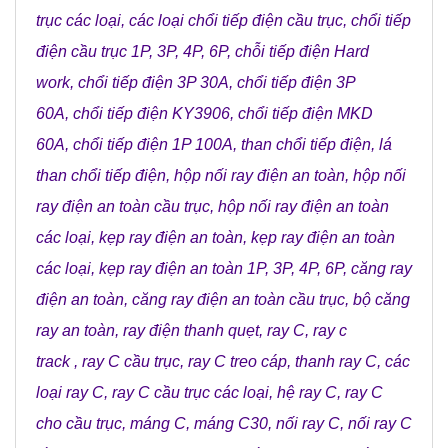
trục các loại
,
các loại chổi tiếp điện cầu trục
,
chổi tiếp
điện cầu trục 1P, 3P, 4P, 6P
,
chỗi tiếp điện Hard
work
,
chổi tiếp điện 3P 30A
,
chổi tiếp điện 3P
60A
,
chổi tiếp điện KY3906
,
chổi tiếp điện MKD
60A
,
chổi tiếp điện 1P 100A
,
than chổi tiếp điện
,
lá
than chổi tiếp điện
,
hộp nối ray điện an toàn
,
hộp nối
ray điện an toàn cầu trục
,
hộp nối ray điện an toàn
các loại
,
kẹp ray điện an toàn
,
kẹp ray điện an toàn
các loại
,
kẹp ray điện an toàn 1P, 3P, 4P, 6P
,
căng ray
điện an toàn
,
căng ray điện an toàn cầu trục
,
bộ căng
ray an toàn
,
ray điện thanh quẹt
,
ray C
,
ray c
track
,
ray C cầu trục
,
ray C treo cáp
,
thanh ray C
,
các
loại ray C
,
ray C cầu trục các loại
,
hệ ray C
,
ray C
cho cầu trục
,
máng C
,
máng C30
,
nối ray C
,
nối ray C