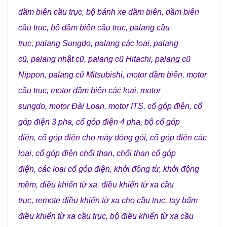
dầm biên cầu trục
,
bộ bánh xe dầm biên
,
dầm biên
cầu trục
,
bộ dầm biên cầu trục
,
palang cầu
trục
,
palang Sungdo
,
palang các loại
,
palang
cũ
,
palang nhật cũ
,
palang cũ Hitachi
,
palang cũ
Nippon
,
palang cũ Mitsubishi
,
motor dầm biên
,
motor
cầu trục
,
motor dầm biên các loại
,
motor
sungdo
,
motor Đài Loan
,
motor ITS
,
cổ góp điện
,
cổ
góp điện 3 pha
,
cổ góp điện 4 pha
,
bộ cổ góp
điện
,
cổ góp điện cho máy đóng gói
,
cổ góp điện các
loại
,
cổ góp điện chổi than
,
chổi than cổ góp
điện
,
các loại cổ góp điện
,
khởi động từ
,
khởi động
mềm
,
điều khiển từ xa
,
điều khiển từ xa cầu
trục
,
remote điều khiển từ xa cho cầu trục
,
tay bấm
điều khiển từ xa cầu trục
,
bộ điều khiển từ xa cầu