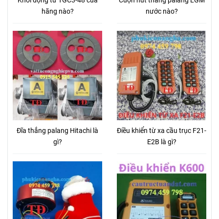
Khởi động từ TGC3-48 của
Cuộn hút thắng palang LGM
hãng nào?
nước nào?
Đĩa thắng palang Hitachi là
Điều khiển từ xa cầu trục F21-
gì?
E2B là gì?