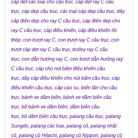
cáp dẹt các loại cho cầu trục
,
cáp dẹt ray C cầu
trục
,
cáp dẹp cầu trục
,
các loại cáp dẹp cầu trục
,
dây
cáp điện dẹp cho ray C cầu trục
,
cáp điên dẹp cho
ray C cầu trục
,
cáp điều khiển
,
cáp điều khiển lõi
thép
,
con trượt ray C
,
con trượt ray C cầu trục
,
con
trượt cáp dẹt ray C cầu trục
,
trolley ray C cầu
trục
,
con dẫn hướng ray C
,
con trượt dẫn hướng ray
C cầu trục
,
cáp cho nút bấm điều khiển cầu
trục
,
dây cáp điều khiển cho nút bấm cầu trục
,
cáp
điều khiển cầu trục
,
cáp cao su
,
biến tần cho cầu
trục
,
bánh xe dầm biên
,
bánh xe dầm biên cầu
trục
,
bộ bánh xe dầm biên
,
dầm biên cầu
trục
,
bộ dầm biên cầu trục
,
palang cầu trục
,
palang
Sungdo
,
palang các loại
,
palang cũ
,
palang nhật
cũ
,
palang cũ Hitachi
,
palang cũ Nippon
,
palang cũ