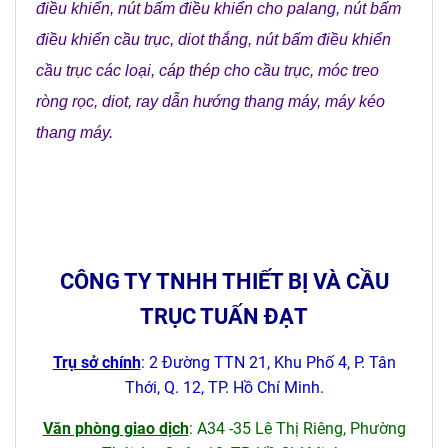
điều khiển
,
nút bấm điều khiển cho palang
,
nút bấm
điều khiển cầu trục
,
diot thắng
,
nút bấm điều khiển
cầu trục các loại
,
cáp thép cho cầu trục
,
móc treo
ròng rọc
,
diot
,
ray dẫn hướng thang máy
,
máy kéo
thang máy
.
CÔNG TY TNHH THIẾT BỊ VÀ CẦU
TRỤC TUẤN ĐẠT
Trụ sở chính
: 2 Đường TTN 21, Khu Phố 4, P. Tân
Thới, Q. 12, TP. Hồ Chí Minh.
Văn phòng giao dịch
: A34 -35 Lê Thị Riêng, Phường