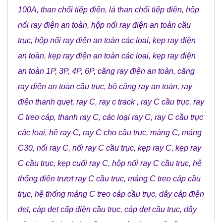
100A
,
than chổi tiếp điện
,
lá than chổi tiếp điện
,
hộp
nối ray điện an toàn
,
hộp nối ray điện an toàn cầu
trục
,
hộp nối ray điện an toàn các loại
,
kẹp ray điện
an toàn
,
kẹp ray điện an toàn các loại
,
kẹp ray điện
an toàn 1P, 3P, 4P, 6P
,
căng ray điện an toàn
,
căng
ray điện an toàn cầu trục
,
bộ căng ray an toàn
,
ray
điện thanh quẹt
,
ray C
,
ray c track
,
ray C cầu trục
,
ray
C treo cáp
,
thanh ray C
,
các loại ray C
,
ray C cầu trục
các loại
,
hệ ray C
,
ray C cho cầu trục
,
máng C
,
máng
C30
,
nối ray C
,
nối ray C cầu trục
,
kẹp ray C
,
kẹp ray
C cầu trục
,
kẹp cuối ray C
,
hộp nối ray C cầu trục
,
hệ
thống điện trượt ray C cầu trục
,
máng C treo cáp cầu
trục
,
hệ thống máng C treo cáp cầu trục
,
dây cáp điện
dẹt
,
cáp dẹt cấp điện cầu trục
,
cáp dẹt cầu trục
,
dây