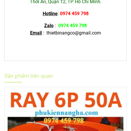
Thới An, Quận 12, TP. Hồ Chí Minh.
Hotline
:
0974 459 798
Zalo
:
0974 459 798
Email
:
thietbinangco@gmail.com
Sản phẩm liên quan