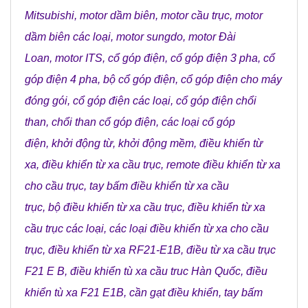
Mitsubishi
,
motor dầm biên
,
motor cầu trục
,
motor
dầm biên các loại
,
motor sungdo
,
motor Đài
Loan
,
motor ITS
,
cổ góp điện
,
cổ góp điện 3 pha
,
cổ
góp điện 4 pha
,
bộ cổ góp điện
,
cổ góp điện cho máy
đóng gói
,
cổ góp điện các loại
,
cổ góp điện chổi
than
,
chổi than cổ góp điện
,
các loại cổ góp
điện
,
khởi động từ
,
khởi động mềm
,
điều khiển từ
xa
,
điều khiển từ xa cầu trục
,
remote điều khiển từ xa
cho cầu trục
,
tay bấm điều khiển từ xa cầu
trục
,
bộ điều khiển từ xa cầu trục
,
điều khiển từ xa
cầu trục các loại
,
các loại điều khiển từ xa cho cầu
trục
,
điều khiển từ xa RF21-E1B
,
điều từ xa cầu trục
F21 E B
,
điều khiển tù xa cầu truc Hàn Quốc
,
điều
khiển tù xa F21 E1B
,
cần gạt điều khiển
,
tay bấm