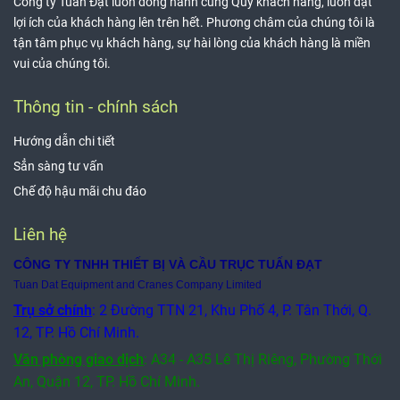
Công ty Tuấn Đạt luôn đồng hành cùng Quý khách hàng, luôn đặt
lợi ích của khách hàng lên trên hết. Phương châm của chúng tôi là
tận tâm phục vụ khách hàng, sự hài lòng của khách hàng là miền
vui của chúng tôi.
Thông tin - chính sách
Hướng dẫn chi tiết
Sẳn sàng tư vấn
Chế độ hậu mãi chu đáo
Liên hệ
CÔNG TY TNHH THIẾT BỊ VÀ CẦU TRỤC TUẤN ĐẠT
Tuan Dat Equipment and Cranes Company Limited
Trụ sở chính
: 2 Đường TTN 21, Khu Phố 4, P. Tân Thới, Q.
12, TP. Hồ Chí Minh.
Văn phòng giao dịch
:
A34 - A35 Lê Thị Riêng, Phường Thới
An, Quận 12,
TP. Hồ Chí Minh.