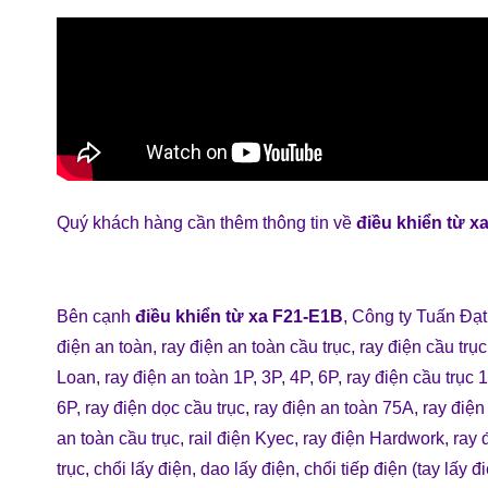
Quý khách hàng cần thêm thông tin về
điều khiển từ 
Bên cạnh
điều khiển từ xa F21-E1B
,
Công ty Tuấn Đạt
điện an toàn
,
ray điện an toàn cầu trục
,
ray điện cầu trục
Loan
,
ray điện an toàn 1P, 3P, 4P, 6P
,
ray điện cầu trục 1
6P
,
ray điện dọc cầu trục
,
ray điện an toàn 75A
,
ray điện
an toàn cầu trục
,
rail điện Kyec
,
ray điện Hardwork
,
ray 
trục
,
chổi lấy điện
,
dao lấy điện
,
chổi tiếp điện (tay lấy đ