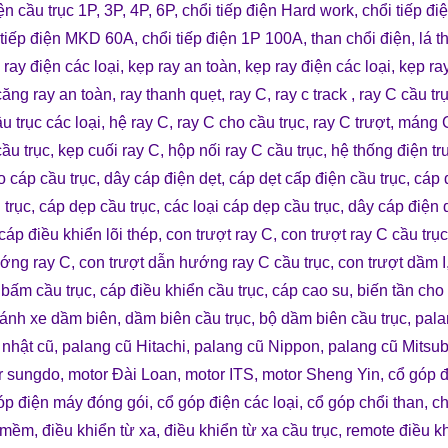
ện cầu trục 1P, 3P, 4P, 6P
,
chổi tiếp điện Hard work
,
chổi tiếp đi
 tiếp điện MKD 60A
,
chổi tiếp điện 1P 100A
,
than chổi điện
,
lá t
 ray điện các loại
,
kẹp ray an toàn
,
kẹp ray điện các loại
,
kẹp ra
căng ray an toàn
,
ray thanh quẹt
,
ray C
,
ray c track
,
ray C cầu tr
u trục các loại
,
hệ ray C
,
ray C cho cầu trục
,
ray C trượt
,
máng 
cầu trục
,
kẹp cuối ray C
,
hộp nối ray C cầu trục
,
hệ thống điện tr
o cáp cầu trục
,
dây cáp điện dẹt
,
cáp dẹt cấp điện cầu trục
,
cáp 
 trục
,
cáp dẹp cầu trục
,
các loại cáp dẹp cầu trục
,
dây cáp điện 
cáp điều khiển lõi thép
,
con trượt ray C
,
con trượt ray C cầu trục
ớng ray C
,
con trượt dẫn hướng ray C cầu trục
,
con trượt dầm I
 bấm cầu trục
,
cáp điều khiển cầu trục
,
cáp cao su
,
biến tần cho
ánh xe dầm biên
,
dầm biên cầu trục
,
bộ dầm biên cầu trục
,
pala
 nhật cũ
,
palang cũ Hitachi
,
palang cũ Nippon
,
palang cũ Mitsub
r sungdo
,
motor Đài Loan
,
motor ITS
,
motor Sheng Yin
,
cổ góp 
óp điện máy đóng gói
,
cổ góp điện các loại
,
cổ góp chổi than
,
ch
 mềm
,
điều khiển từ xa
,
điều khiển từ xa cầu trục
,
remote điều kh