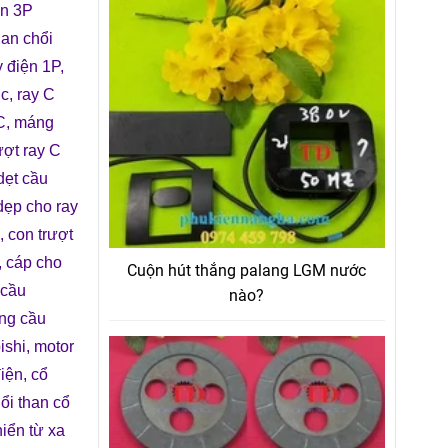
ện 3P
han chổi
y điện 1P,
ục
,
ray C
C
,
máng
ượt ray C
dẹt cầu
dẹp cho ray
,
con trượt
,
cáp cho
Cuộn hút thắng palang LGM nước
 cầu
nào?
ng cầu
ishi
,
motor
điện
,
cổ
ổi than cổ
iển từ xa