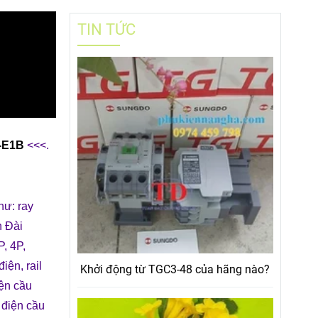
TIN TỨC
1-E1B
<<<.
hư:
ray
n Đài
P, 4P,
 điện
,
rail
Khởi động từ TGC3-48 của hãng nào?
iện cầu
p điện cầu