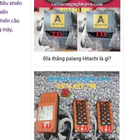
điều khiển
hiển
khiển cầu
g máy
,
Đĩa thắng palang Hitachi là gì?