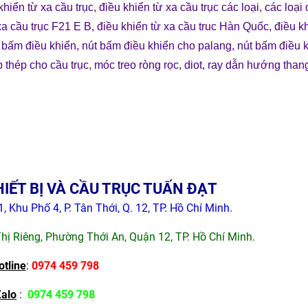
khiển từ xa cầu trục
,
điều khiển từ xa cầu trục các loại
,
các loại 
xa cầu trục F21 E B
,
điều khiển từ xa cầu truc Hàn Quốc
,
điều k
 bấm điều khiển
,
nút bấm điều khiển cho palang
,
nút bấm điều 
 thép cho cầu trục
,
móc treo ròng rọc
,
diot
,
ray dẫn hướng than
IẾT BỊ VÀ CẦU TRỤC TUẤN ĐẠT
, Khu Phố 4, P. Tân Thới, Q. 12, TP. Hồ Chí Minh.
Thị Riêng, Phường Thới An, Quận 12, TP. Hồ Chí Minh.
otline
:
0974 459 798
Zalo
:
0974 459 798