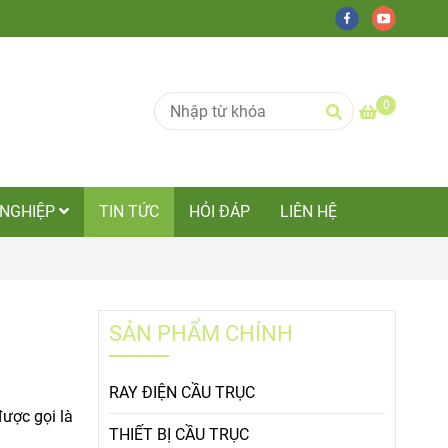
0
 NGHIỆP
TIN TỨC
HỎI ĐÁP
LIÊN HỆ
SẢN PHẨM CHÍNH
RAY ĐIỆN CẦU TRỤC
ược gọi là
THIẾT BỊ CẦU TRỤC