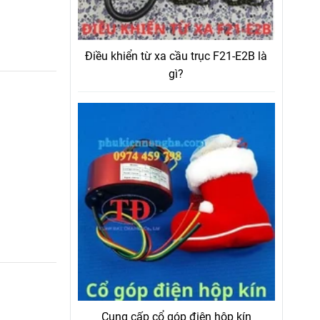
Điều khiển từ xa cầu trục F21-E2B là
gì?
Cung cấp cổ góp điện hộp kín