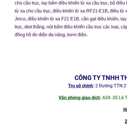
cho cầu trục
,
tay bấm điều khiển từ xa cầu trục
,
bộ điều 
từ xa cho cầu trục
,
điều khiển từ xa RF21-E1B
,
điều từ 
Jeico
,
điều khiển từ xa F21 E1B
,
cần gạt điều khiển
,
tay
trục
,
diot thắng
,
nút bấm điều khiển cầu trục các loại
,
cáp
đồng hồ đo điện đa năng
,
bơm điện
.
CÔNG TY TNHH TH
Trụ sở chính
: 2 Đường TTN 21
Văn phòng giao dịch
: A34 -35 Lê 
H