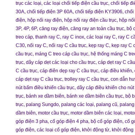
trục các loại
,
các loại chổi tiếp điện cầu trục
,
chổi tiếp đi
30A
,
chổi tiếp điện 3P 60A
,
chổi tiếp điện KY3906
,
chổi
điện
,
hộp nối ray điện
,
hộp nối ray điện cầu trục
,
hộp nối
3P, 4P, 6P
,
căng ray điện
,
căng ray an toàn cầu trục
,
bộ 
treo cáp
,
thanh ray C
,
ray C inox
,
các loại ray C
,
ray C cầ
C30
,
nối ray C
,
nối ray C cầu trục
,
kẹp ray C
,
kẹp ray C 
cầu trục
,
máng C treo cáp cầu trục
,
hệ thống máng C tre
trục
,
dây cáp dẹt các loại cho cầu trục
,
cáp dẹt ray C cầu
C cầu trục
,
cáp điên dẹp ray C cầu trục
,
cáp điều khiển
,
cáp dẹt ray C cầu trục
,
trolley ray C cầu trục
,
con dẫn hư
nút bấm điều khiển cầu trục
,
dây cáp điều khiển cho nút
trục
,
bánh xe dầm biên
,
bánh xe dầm biên cầu trục
,
bộ b
trục
,
palang Sungdo
,
palang các loại
,
palang cũ
,
palang
dầm biên
,
motor cầu trục
,
motor dầm biên các loại
,
moto
góp điện 3 pha
,
cổ góp điện 4 pha
,
bộ cổ góp điện
,
cổ g
góp điện
,
các loại cổ góp điện
,
khởi động từ
,
khởi động