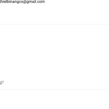
thietbinangco@gmail.com
ng?