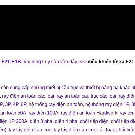
xa F21-E1B
. Vui lòng truy cập vào đây >>>
điều khiển từ xa F2
còn cung cấp những
thiết bị cầu trục
và
thiết bị nâng hạ
khác n
,
ray điện an toàn các loại
,
ray an toàn cầu trục các loại
,
ray điệ
P, 3P, 4P, 6P
,
hệ thống ray điện an toàn
,
hệ thống ray điện 1P, 3
 an toàn 50A
, r
ay điện 100A
,
ray điện an toàn Hardwork
,
ray tời
điện 1P 200A
,
điện 3 pha
,
điện 4 pha
,
chổi tiếp điện
,
chổi tiếp đ
iện)
,
tay lấy điện cầu trục
,
tay lấy điện cầu trục các loại
,
chổi tiế